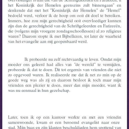
het Koninkrijk der Hemelen geenszins zult binnengaan" en
denkende dat met het "Koninkrijk der Hemelen" de "Hemel"
bedoeld werd, verloor ik de hoop om ooit dit doel te bereiken.
Immers, hoe zou mijn gerechtigheid ooit over­vloe­diger kunnen
zijn dan de gerechtigheid van de Schriftgeleerden en Farizeeën,
die (volgens mijn vroegere zondagsschoollessen) al zo religieus
waren? Daarom stopte ik met Bijbellezen, tot later de waarheid
van het evangelie aan mij geopenbaard werd.
Ik probeerde nu zelf rechtvaardig te leven. Omdat mijn
moeder ons geleerd had alles van "de wereld" te vermijden,
probeerde ik dat te doen. Dit tot ergernis van vrienden die niet
zo opgevoed waren. Ik realiseerde me dat ik net zo min op de
goede weg was als zij en daarom besloot ik toch maar mijn
vrienden een plezier te doen, meer dan mijn moeder, want ik
was nu eenmaal in hun gezelschap.
Later, toen ik op een kantoor werkte en met een vriendin
samenwoonde, kwam er een beroemd evangelist naar onze
stad. Mijn baas en zijn klanten beschuldigden hem spottend van