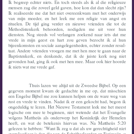
Ik begreep echter niets. En toch steeds als ik al die religieuze
mensen zag die zoveel geld gaven, hoe kon dat dan slecht zijn?
Ik realiseerde me dat het niet overeen­kwam met het onderwijs
van mijn moeder, en het leek me een religie van angst en
rituelen. De tijd ging verder en nieuwe vrienden die tot de
Methodistenkerk behoorden, nodigden me uit voor hun
diensten. Nog steeds vol verlangen zoekend naar iets dat me
vrede in mijn geest en hart zou geven bezocht ik al hun
bijeenkomsten en sociale aangelegenheden, echter zonder resul­
taat. Andere vrienden vroegen me met hen mee te gaan naar de
Baptis­tenkerk, en denkende, dat ik de juiste kerk nog niet
gevonden had, ging ik ook met hen mee. Maar ook hier hoorde
ik niets wat me vrede gaf.
Thuis lazen we altijd uit de Zweedse Bijbel. Op een
gegeven moment kwam de gedachte in me op, dat misschien
een Engelse Bijbel me zou kunnen helpen om de ware weg van
rust en vrede te vinden. Nadat ik er een gekocht had, begon ik
ongeduldig te lezen. Het Nieuwe Testament leek me het meest
logische om mee te beginnen, niet wetende dat het Evangelie
volgens Mattheüs als onderwerp het Koninkrijk der Hemelen
heeft, en wat de betekenis hiervan was. Na Mattheüs 5:20
gelezen te hebben: "Want Ik zeg u dat als uw gerech­tigheid niet
overvloediger is dan die van de Schriftgeleerden en Farizeeën, u