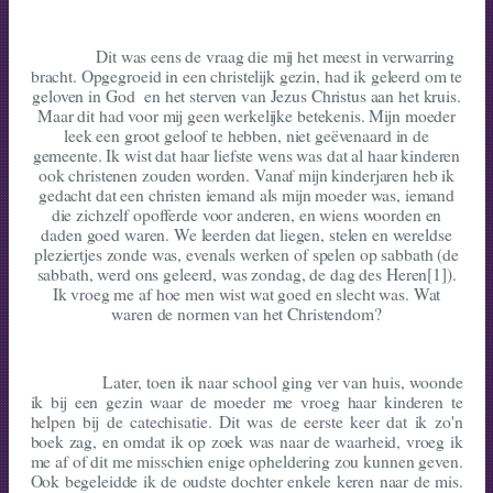
Dit was eens de vraag die mij het meest in verwarring
bracht. Opgegroeid in een christelijk gezin, had ik geleerd om te
geloven in God en het sterven van Jezus Christus aan het kruis.
Maar dit had voor mij geen werkelijke betekenis. Mijn moeder
leek een groot geloof te hebben, niet geëvenaard in de
gemeente. Ik wist dat haar liefste wens was dat al haar kinderen
ook christenen zouden worden. Vanaf mijn kinderjaren heb ik
gedacht dat een christen iemand als mijn moeder was, iemand
die zichzelf opofferde voor anderen, en wiens woorden en
daden goed waren. We leerden dat liegen, stelen en wereldse
pleziertjes zonde was, evenals werken of spelen op sabbath (de
sabbath, werd ons geleerd, was zondag, de dag des Heren
[1]
).
Ik vroeg me af hoe men wist wat goed en slecht was. Wat
waren de normen van het Christendom?
Later, toen ik naar school ging ver van huis, woonde
ik bij een gezin waar de moeder me vroeg haar kinderen te
helpen bij de catechisatie. Dit was de eerste keer dat ik zo'n
boek zag, en omdat ik op zoek was naar de waarheid, vroeg ik
me af of dit me misschien enige opheldering zou kunnen geven.
Ook begeleidde ik de oudste dochter enkele keren naar de mis.