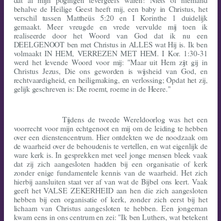
dat al mijn pogingen tevergeefs waren! Niets of niemand
behalve de Heilige Geest heeft mij, een baby in Christus, het
verschil tussen Mattheüs 5:20 en I Korinthe 1 duidelijk
gemaakt. Meer vreugde en vrede vervulde mij toen ik
realiseerde door het Woord van God dat ik nu een
DEELGENOOT ben met Christus in ALLES wat Hij is. Ik ben
volmaakt IN HEM, VERREZEN MET HEM. I Kor. 1:30-31
werd het levende Woord voor mij: "Maar uit Hem zijt gij in
Christus Jezus, Die ons geworden is wijsheid van God, en
rechtvaardigheid, en heiligmaking, en verlossing; Opdat het zij,
gelijk geschreven is: Die roemt, roeme in de Heere."
Tijdens de tweede Wereldoorlog was het een
voorrecht voor mijn echtgenoot en mij om de leiding te hebben
over een dienstencentrum. Hier ontdekten we de noodzaak om
de waarheid over de behoudenis te vertellen, en wat eigen­lijk de
ware kerk is. In gesprekken met veel jonge mensen bleek vaak
dat zij zich aangesloten hadden bij een organisatie of kerk
zonder enige fundamentele kennis van de waarheid. Het zich
hierbij aansluiten staat ver af van wat de Bijbel ons leert. Vaak
geeft het VALSE ZEKERHEID aan hen die zich aangesloten
hebben bij een organisatie of kerk, zonder zich eerst bij het
lichaam van Christus aangesloten te hebben. Een jongeman
kwam eens in ons centrum en zei: "Ik ben Luthers, wat betekent