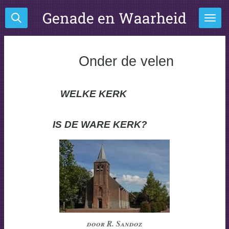
Ga
Genade en Waarheid
direct
naar
de
hoofdinhoud
Onder de velen
WELKE KERK
IS DE WARE KERK?
door R. Sandoz