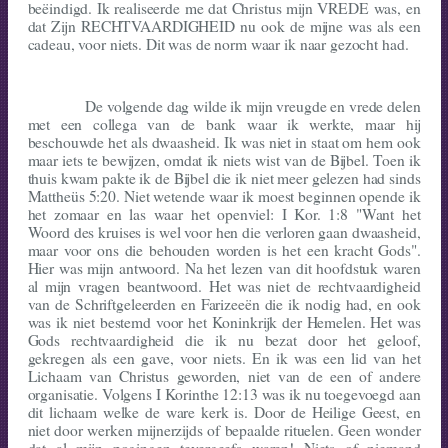
beëindigd. Ik realiseerde me dat Christus mijn VREDE was, en
dat Zijn RECHTVAARDIGHEID nu ook de mijne was als een
cadeau, voor niets. Dit was de norm waar ik naar gezocht had.
De volgende dag wilde ik mijn vreugde en vrede delen
met een collega van de bank waar ik werkte, maar hij
beschouwde het als dwaasheid. Ik was niet in staat om hem ook
maar iets te bewijzen, omdat ik niets wist van de Bijbel. Toen ik
thuis kwam pakte ik de Bijbel die ik niet meer gelezen had sinds
Mattheüs 5:20. Niet wetende waar ik moest beginnen opende ik
het zomaar en las waar het openviel: I Kor. 1:8 "Want het
Woord des kruises is wel voor hen die verloren gaan dwaasheid,
maar voor ons die behouden worden is het een kracht Gods".
Hier was mijn antwoord. Na het lezen van dit hoofdstuk waren
al mijn vragen beantwoord. Het was niet de rechtvaar­digheid
van de Schriftgeleerden en Farizeeën die ik nodig had, en ook
was ik niet bestemd voor het Koninkrijk der Hemelen. Het was
Gods rechtvaardig­heid die ik nu bezat door het geloof,
gekregen als een gave, voor niets. En ik was een lid van het
Lichaam van Christus geworden, niet van de een of andere
organi­satie. Volgens I Korinthe 12:13 was ik nu toegevoegd aan
dit lichaam welke de ware kerk is. Door de Heilige Geest, en
niet door werken mijner­zijds of bepaalde rituelen. Geen wonder