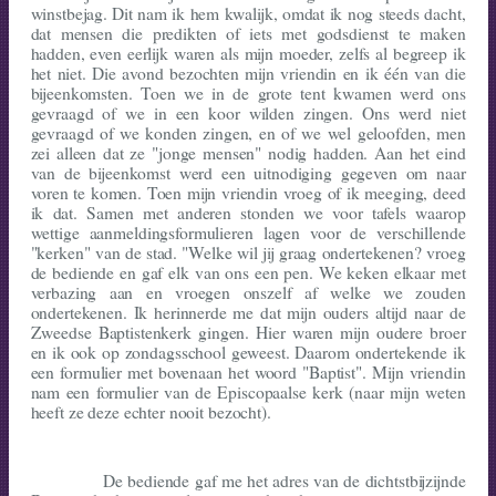
winstbejag. Dit nam ik hem kwalijk, omdat ik nog steeds dacht,
dat mensen die predikten of iets met godsdienst te maken
hadden, even eerlijk waren als mijn moeder, zelfs al begreep ik
het niet. Die avond bezochten mijn vriendin en ik één van die
bijeenkomsten. Toen we in de grote tent kwamen werd ons
gevraagd of we in een koor wilden zingen. Ons werd niet
gevraagd of we konden zingen, en of we wel geloofden, men
zei alleen dat ze "jonge mensen" nodig hadden. Aan het eind
van de bijeenkomst werd een uitnodiging gegeven om naar
voren te komen. Toen mijn vriendin vroeg of ik meeging, deed
ik dat. Samen met anderen stonden we voor tafels waarop
wettige aanmeldingsformu­lieren lagen voor de verschillende
"kerken" van de stad. "Welke wil jij graag ondertekenen? vroeg
de bediende en gaf elk van ons een pen. We keken elkaar met
verbazing aan en vroegen onszelf af welke we zouden
onderteke­nen. Ik herinnerde me dat mijn ouders altijd naar de
Zweedse Baptistenkerk gingen. Hier waren mijn oudere broer
en ik ook op zondagsschool geweest. Daarom ondertekende ik
een formulier met bovenaan het woord "Baptist". Mijn vriendin
nam een formulier van de Episcopaalse kerk (naar mijn weten
heeft ze deze echter nooit bezocht).
De bediende gaf me het adres van de dichtstbijzijnde