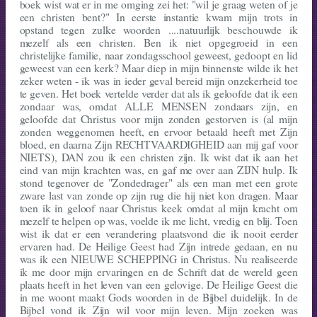
boek wist wat er in me omging zei het: "wil je graag weten of je
een christen bent?" In eerste instantie kwam mijn trots in
opstand tegen zulke woorden ....natuurlijk beschouwde ik
mezelf als een christen. Ben ik niet opge­groeid in een
christelijke familie, naar zondags­school geweest, gedoopt en lid
geweest van een kerk? Maar diep in mijn binnenste wilde ik het
zeker weten - ik was in ieder geval bereid mijn onzeker­heid toe
te geven. Het boek vertelde verder dat als ik geloofde dat ik een
zondaar was, omdat ALLE MENSEN zondaars zijn, en
geloofde dat Christus voor mijn zonden gestorven is (al mijn
zonden weggenomen heeft, en ervoor betaald heeft met Zijn
bloed, en daarna Zijn RECHTVAARDIGHEID aan mij gaf voor
NIETS), DAN zou ik een christen zijn. Ik wist dat ik aan het
eind van mijn krachten was, en gaf me over aan ZIJN hulp. Ik
stond tegenover de "Zondedrager" als een man met een grote
zware last van zonde op zijn rug die hij niet kon dragen. Maar
toen ik in geloof naar Christus keek omdat al mijn kracht om
mezelf te helpen op was, voelde ik me licht, vredig en blij. Toen
wist ik dat er een verandering plaatsvond die ik nooit eerder
ervaren had. De Heilige Geest had Zijn intrede gedaan, en nu
was ik een NIEUWE SCHEPPING in Christus. Nu realiseerde
ik me door mijn ervaringen en de Schrift dat de wereld geen
plaats heeft in het leven van een gelovige. De Heilige Geest die
in me woont maakt Gods woorden in de Bijbel duidelijk. In de
Bijbel vond ik Zijn wil voor mijn leven. Mijn zoeken was