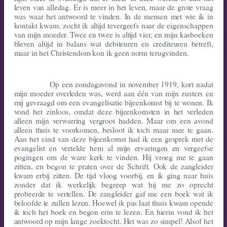
leven van alledag. Er is meer in het leven, maar de grote vraag
was waar het antwoord te vinden. In de mensen met wie ik in
kontakt kwam, zocht ik altijd tevergeefs naar de eigenschappen
van mijn moeder. Twee en twee is altijd vier, en mijn kasboeken
bleven altijd in balans wat debiteuren en crediteuren betreft,
maar in het Christendom kon ik geen norm terugvinden.
Op een zondagavond in november 1919, kort nadat
mijn moeder overleden was, werd aan één van mijn zusters en
mij gevraagd om een evangelisatie bijeen­komst bij te wonen. Ik
vond het zinloos, omdat deze bijeenkomsten in het verleden
alleen mijn verwarring vergroot hadden. Maar om een avond
alleen thuis te voorkomen, besloot ik toch maar mee te gaan.
Aan het eind van deze bijeenkomst had ik een gesprek met de
evangelist en vertelde hem al mijn ervaringen en vergeefse
pogingen om de ware kerk te vinden. Hij vroeg me te gaan
zitten, en begon te praten over de Schrift. Ook de zangleider
kwam erbij zitten. De tijd vloog voorbij, en ik ging naar huis
zonder dat ik werkelijk begreep wat hij me zo oprecht
probeerde te vertel­len. De zanglei­der gaf me een boek wat ik
beloofde te zullen lezen. Hoewel ik pas laat thuis kwam opende
ik toch het boek en begon erin te lezen. En hierin vond ik het
antwoord op mijn lange zoektocht. Het was zo simpel! Alsof het