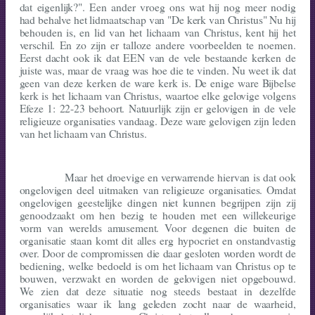
dat eigenlijk?". Een ander vroeg ons wat hij nog meer nodig
had behalve het lidmaatschap van "De kerk van Christus" Nu hij
behouden is, en lid van het lichaam van Christus, kent hij het
verschil. En zo zijn er talloze andere voorbeelden te noemen.
Eerst dacht ook ik dat EEN van de vele bestaande kerken de
juiste was, maar de vraag was hoe die te vinden. Nu weet ik dat
geen van deze kerken de ware kerk is. De enige ware Bijbelse
kerk is het lichaam van Christus, waartoe elke gelovige volgens
Efeze 1: 22-23 behoort. Natuurlijk zijn er gelovigen in de vele
religieuze organisaties vandaag. Deze ware gelovigen zijn leden
van het lichaam van Christus.
Maar het droevige en verwarrende hiervan is dat ook
ongelovigen deel uitmaken van religieuze organisaties. Omdat
ongelovigen geestelijke dingen niet kunnen begrijpen zijn zij
genoodzaakt om hen bezig te houden met een willekeurige
vorm van werelds amusement. Voor degenen die buiten de
organisatie staan komt dit alles erg hypocriet en onstandvastig
over. Door de compromissen die daar gesloten worden wordt de
bediening, welke bedoeld is om het lichaam van Christus op te
bouwen, verzwakt en worden de gelovi­gen niet opgebouwd.
We zien dat deze situatie nog steeds bestaat in dezelfde
organisaties waar ik lang geleden zocht naar de waarheid,