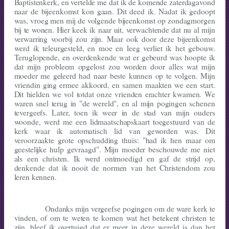
Baptistenkerk, en vertelde me dat ik de komende zaterdagavond
naar de bijeenkomst kon gaan. Dit deed ik. Nadat ik gedoopt
was, vroeg men mij de volgende bijeenkomst op zondagmorgen
bij te wonen. Hier keek ik naar uit, verwachtende dat nu al mijn
verwarring voorbij zou zijn. Maar ook door deze bijeenkomst
werd ik teleurgesteld, en moe en leeg verliet ik het gebouw.
Teruglopende, en overdenkende wat er gebeurd was hoopte ik
dat mijn probleem opgelost zou worden door alles wat mijn
moeder me geleerd had naar beste kunnen op te volgen. Mijn
vriendin ging ermee akkoord, en samen maakten we een start.
Dit hielden we vol totdat onze vrienden erachter kwamen. We
waren snel terug in "de wereld", en al mijn pogingen schenen
tevergeefs. Later, toen ik weer in de stad van mijn ouders
woonde, werd me een lidmaatschapskaart toegestuurd van de
kerk waar ik automatisch lid van geworden was. Dit
veroorzaakte grote opschudding thuis: "had ik hen maar om
geestelijke hulp gevraagd". Mijn moeder beschouwde me niet
als een christen. Ik werd ontmoedigd en gaf de strijd op,
denkende dat ik nooit de normen van het Christendom zou
leren kennen.
Ondanks mijn vergeefse pogingen om de ware kerk te
vinden, of om te weten te komen wat het betekent christen te
zijn, bleef ik overtuigd dat er meer in deze wereld is dan het