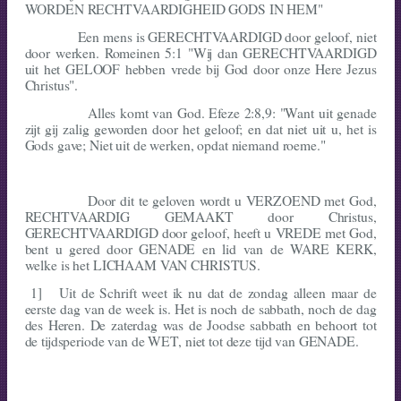
WORDEN RECHTVAARDIGHEID GODS IN HEM"
Een mens is GERECHTVAARDIGD door geloof, niet
door werken. Romeinen 5:1 "Wij dan GERECHTVAARDIGD
uit het GELOOF hebben vrede bij God door onze Here Jezus
Christus".
Alles komt van God. Efeze 2:8,9: "Want uit genade
zijt gij zalig geworden door het geloof; en dat niet uit u, het is
Gods gave; Niet uit de werken, opdat niemand roeme."
Door dit te geloven wordt u VERZOEND met God,
RECHTVAARDIG GEMAAKT door Christus,
GERECHTVAARDIGD door geloof, heeft u VREDE met God,
bent u gered door GENADE en lid van de WARE KERK,
welke is het LICHAAM VAN CHRISTUS.
1]
Uit de Schrift weet ik nu dat de zondag alleen maar de
eerste dag van de week is. Het is noch de sabbath, noch de dag
des Heren. De zaterdag was de Joodse sabbath en behoort tot
de tijdspe­riode van de WET, niet tot deze tijd van GENADE.