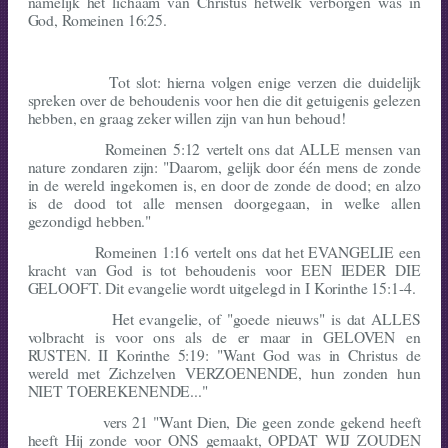
namelijk het lichaam van Christus hetwelk verborgen was in
God, Romeinen 16:25.
Tot slot: hierna volgen enige verzen die duidelijk
spreken over de behoude­nis voor hen die dit getuigenis gelezen
hebben, en graag zeker willen zijn van hun behoud!
Romeinen 5:12 vertelt ons dat ALLE mensen van
nature zondaren zijn: "Daarom, gelijk door één mens de zonde
in de wereld ingekomen is, en door de zonde de dood; en alzo
is de dood tot alle mensen doorgegaan, in welke allen
gezondigd hebben."
Romeinen 1:16 vertelt ons dat het EVANGELIE een
kracht van God is tot behoudenis voor EEN IEDER DIE
GELOOFT. Dit evangelie wordt uitgelegd in I Korinthe 15:1-4.
Het evangelie, of "goede nieuws" is dat ALLES
volbracht is voor ons als de er maar in GELOVEN en
RUSTEN. II Korinthe 5:19: "Want God was in Christus de
wereld met Zichzelven VERZOENENDE, hun zonden hun
NIET TOEREKE­NENDE..."
vers 21 "Want Dien, Die geen zonde gekend heeft
heeft Hij zonde voor ONS gemaakt, OPDAT WIJ ZOUDEN