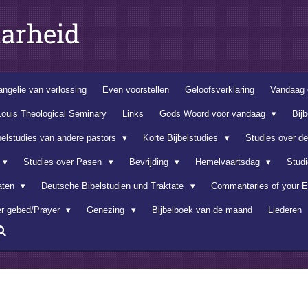
arheid
ngelie van verlossing
Even voorstellen
Geloofsverklaring
Vandaag 
Louis Theological Seminary
Links
Gods Woord voor vandaag
Bij
belstudies van andere pastors
Korte Bijbelstudies
Studies over d
Studies over Pasen
Bevrijding
Hemelvaartsdag
Stud
aten
Deutsche Bibelstudien und Traktate
Commantaries of your E
er gebed/Prayer
Genezing
Bijbelboek van de maand
Liederen