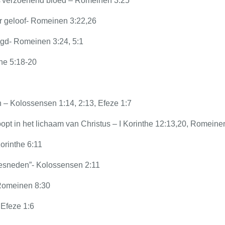
s'verzoenend bloed – Romeinen 3:25
r geloof- Romeinen 3:22,26
gd- Romeinen 3:24, 5:1
he 5:18-20
 – Kolossensen 1:14, 2:13, Efeze 1:7
pt in het lichaam van Christus – I Korinthe 12:13,20, Romeine
Korinthe 6:11
besneden”- Kolossensen 2:11
– Romeinen 8:30
 Efeze 1:6