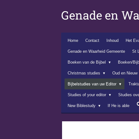
Ga
Genade en Wa
direct
naar
de
hoofdinhoud
Home
Contact
Inhoud
Het Eva
Genade en Waarheid Gemeente
St 
Boeken van de Bijbel
Boeken/Bij
Christmas studies
Oud en Nieuw
Bijbelstudies van uw Editor
Trakt
Studies of your editor
Studies ov
New Biblestudy
If He is able