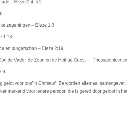
nade – Efeze 2:4, 5:2
:8
jke zegeningen – Efeze 1;3
e 1:18
ie en burgerschap – Efeze 2:19
od de Vader, de Zoon en de Heilige Geest – I Thessalonicense
8:9
g geldt voor ons”In Christus”! Ze worden allemaal samengevat
kenmerkend voor iedere persoon die is gered door geloof in he