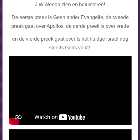
J.W.Weeda zien en beluisteren!
De eerste preek is Geen ander Evangelie, de tweede
preek gaat over Apollos, de derde preek is over vrede
en de vierde preek gaat over Is het huidge Israel nog
steeds Gods volk?