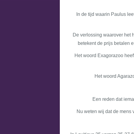
In de tijd waarin Paulus l
De verlossing waarover het h
betekent de prijs betalen 
Het woord Exagorazoo heeft e
Het woord Agarazoo
Een reden dat ieman
Nu weten wij dat de mens va