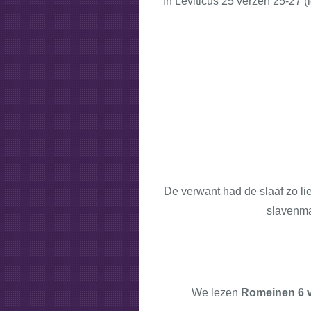
In Leviticus 25 verzen 25-27 (
De verwant had de slaaf zo lie
slavenmar
We lezen
Romeinen 6 v