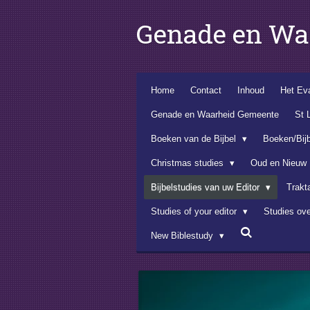
Ga
Genade en Wa
direct
naar
de
hoofdinhoud
Home
Contact
Inhoud
Het Eva
Genade en Waarheid Gemeente
St 
Boeken van de Bijbel
Boeken/Bij
Christmas studies
Oud en Nieuw
Bijbelstudies van uw Editor
Trakt
Studies of your editor
Studies ov
New Biblestudy