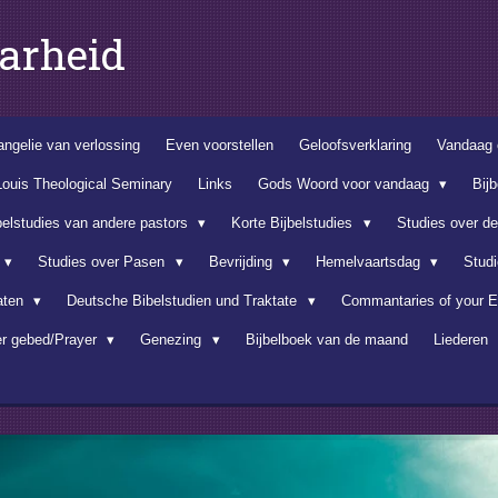
arheid
ngelie van verlossing
Even voorstellen
Geloofsverklaring
Vandaag 
Louis Theological Seminary
Links
Gods Woord voor vandaag
Bij
belstudies van andere pastors
Korte Bijbelstudies
Studies over d
Studies over Pasen
Bevrijding
Hemelvaartsdag
Stud
aten
Deutsche Bibelstudien und Traktate
Commantaries of your E
er gebed/Prayer
Genezing
Bijbelboek van de maand
Liederen