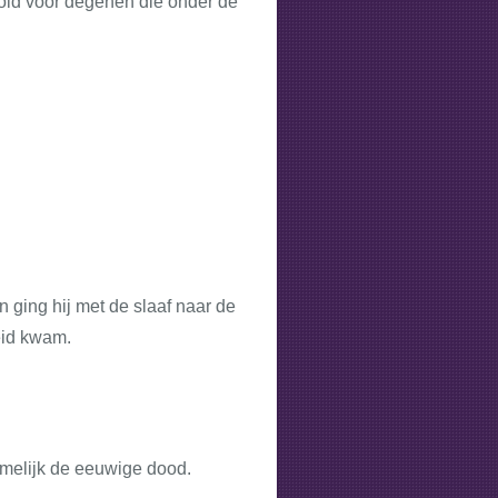
 gold voor degenen die onder de
n ging hij met de slaaf naar de
heid kwam.
amelijk de eeuwige dood.