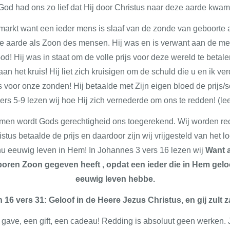
God had ons zo lief dat Hij door Christus naar deze aarde kwam
arkt want een ieder mens is slaaf van de zonde van geboorte a
e aarde als Zoon des mensen. Hij was en is verwant aan de me
! Hij was in staat om de volle prijs voor deze wereld te betalen
 aan het kruis! Hij liet zich kruisigen om de schuld die u en ik 
js voor onze zonden! Hij betaalde met Zijn eigen bloed de prijs
ers 5-9 lezen wij hoe Hij zich vernederde om ons te redden! (lees
emen wordt Gods gerechtigheid ons toegerekend. Wij worden rec
us betaalde de prijs en daardoor zijn wij vrijgesteld van het 
u eeuwig leven in Hem! In Johannes 3 vers 16 lezen wij
Want a
boren Zoon gegeven heeft , opdat een ieder die in Hem geloo
eeuwig leven hebbe.
16 vers 31: Geloof in de Heere Jezus Christus, en gij zult 
 gave, een gift, een cadeau! Redding is absoluut geen werken. 