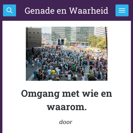
Ga
Genade en Waarheid
direct
naar
de
hoofdinhoud
Omgang met wie en
waarom.
door