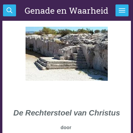
Ga
Genade en Waarheid
direct
naar
de
hoofdinhoud
De Rechterstoel van Christus
door