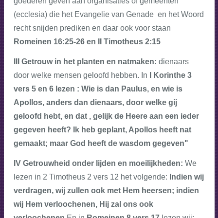
goederen geven aan organisaties of gemeenten
(ecclesia) die het Evangelie van Genade en het Woord
recht snijden prediken en daar ook voor staan
Romeinen 16:25-26 en II Timotheus 2:15
III Getrouw in het planten en natmaken:
dienaars
door welke mensen geloofd hebben
.
In
I Korinthe 3
vers 5 en 6 lezen : Wie is dan Paulus, en wie is
Apollos, anders dan dienaars, door welke gij
geloofd hebt, en dat , gelijk de Heere aan een ieder
gegeven heeft? Ik heb geplant, Apollos heeft nat
gemaakt; maar God heeft de wasdom gegeven"
IV Getrouwheid onder lijden en moeilijkheden:
We
lezen in 2 Timotheus 2 vers 12 het volgende:
Indien wij
verdragen, wij zullen ook met Hem heersen; indien
wij Hem verloochenen, Hij zal ons ook
verloochenen
En in
Romeinen 8 vers 17
lezen wij: