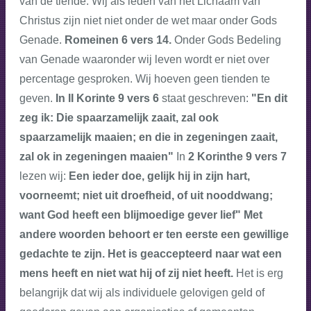
van de tiende. Wij als leden van het Lichaam van
Christus zijn niet niet onder de wet maar onder Gods
Genade.
Romeinen 6 vers 14.
Onder Gods Bedeling
van Genade waaronder wij leven wordt er niet over
percentage gesproken. Wij hoeven geen tienden te
geven.
In II Korinte 9 vers 6
staat geschreven:
"En dit
zeg ik: Die spaarzamelijk zaait, zal ook
spaarzamelijk maaien; en die in zegeningen zaait,
zal ok in zegeningen maaien"
In
2 Korinthe 9 vers 7
lezen wij:
Een ieder doe, gelijk hij in zijn hart,
voorneemt; niet uit droefheid, of uit nooddwang;
want God heeft een blijmoedige gever lief" Met
andere woorden behoort er ten eerste een gewillige
gedachte te zijn. Het is geaccepteerd naar wat een
mens heeft en niet wat hij of zij niet heeft.
Het is erg
belangrijk dat wij als individuele gelovigen geld of