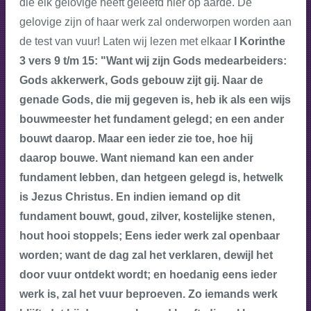
die elk gelovige heeft geleefd hier op aarde. De
gelovige zijn of haar werk zal onderworpen worden aan
de test van vuur! Laten wij lezen met elkaar
I Korinthe
3 vers 9 t/m 15: "Want wij zijn Gods medearbeiders:
Gods akkerwerk, Gods gebouw zijt gij. Naar de
genade Gods, die mij gegeven is, heb ik als een wijs
bouwmeester het fundament gelegd; en een ander
bouwt daarop. Maar een ieder zie toe, hoe hij
daarop bouwe. Want niemand kan een ander
fundament lebben, dan hetgeen gelegd is, hetwelk
is Jezus Christus. En indien iemand op dit
fundament bouwt, goud, zilver, kostelijke stenen,
hout hooi stoppels; Eens ieder werk zal openbaar
worden; want de dag zal het verklaren, dewijl het
door vuur ontdekt wordt; en hoedanig eens ieder
werk is, zal het vuur beproeven. Zo iemands werk