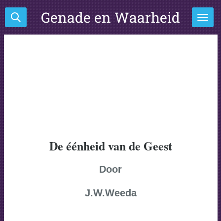
Ga
Genade en Waarheid
direct
naar
de
hoofdinhoud
De éénheid van de Geest
Door
J.W.Weeda