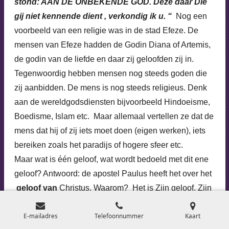
stond: AAN DE ONBEKENDE GOD. Deze daar Die
gij niet kennende dient , verkondig ik u. “
Nog een
voorbeeld van een religie was in de stad Efeze. De
mensen van Efeze hadden de Godin Diana of Artemis,
de godin van de liefde en daar zij geloofden zij in.
Tegenwoordig hebben mensen nog steeds goden die
zij aanbidden. De mens is nog steeds religieus. Denk
aan de wereldgodsdiensten bijvoorbeeld Hindoeisme,
Boedisme, Islam etc. Maar allemaal vertellen ze dat de
mens dat hij of zij iets moet doen (eigen werken), iets
bereiken zoals het paradijs of hogere sfeer etc.
Maar wat is één geloof, wat wordt bedoeld met dit ene
geloof? Antwoord: de apostel Paulus heeft het over het
geloof van
Christus. Waarom? Het is Zijn geloof, Zijn
getrouwheid aan de Vader wat ons heeft gered. God
E-mailadres
Telefoonnummer
Kaart
heeft de wereld met Zichzelf verzoend . In 2 Korinthe