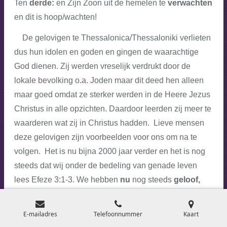
Ten
derde:
en Zijn Zoon uit de hemelen te
verwachten
en dit is hoop/wachten!
De gelovigen te Thessalonica/Thessaloniki verlieten
dus hun idolen en goden en gingen de waarachtige
God dienen. Zij werden vreselijk verdrukt door de
lokale bevolking o.a. Joden maar dit deed hen alleen
maar goed omdat ze sterker werden in de Heere Jezus
Christus in alle opzichten. Daardoor leerden zij meer te
waarderen wat zij in Christus hadden. Lieve mensen
deze gelovigen zijn voorbeelden voor ons om na te
volgen. Het is nu bijna 2000 jaar verder en het is nog
steeds dat wij onder de bedeling van genade leven
lees Efeze 3:1-3. We hebben
nu
nog steeds
geloof,
hoop en liefde!
Wij verwachten nog steeds de Heere
Jezus Christus vanuit de hemel en Hij zal ons
E-mailadres
Telefoonnummer
Kaart
verlossen van de toekomende toorn! Dit is de grote