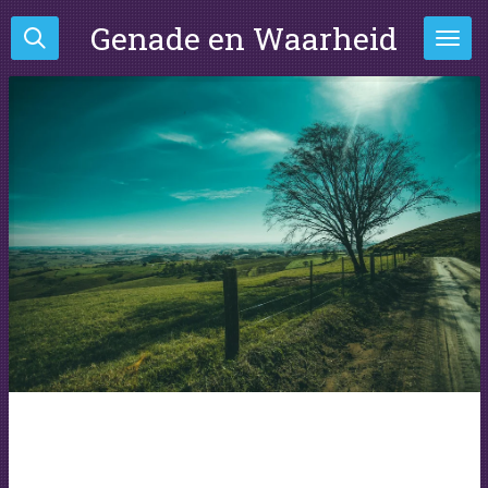
Ga
Genade en Waarheid
direct
naar
de
hoofdinhoud