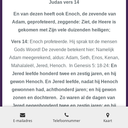
Judas vers 14
En van dezen heeft ook Enoch, de zevende van
Adam, geprofeteerd, zeggende: Ziet, de Heere is
gekomen met Zijn vele duizenden heiligen;
Vers 14:
Enoch profeteerde. Hij sprak tot de mensen
Gods Woord! De zevende betekent hier: Namelijk
Adam meegerekend, aldus: Adam, Seth, Enos, Kenan,
Mahalaleël, Jered, Henoch. In Genesis 5: 18-24:
En
Jered leefde honderd twee en zestig jaren, en hij
gewon Henoch. En Jered leefde, nadat hij Henoch
gewonnen had, achthonderd jaren; en hij gewon
zonen en dochteren. Zo waren al de dagen van
Jered negenhonderd twee en zestig jaren; en hij
stierf. En Henoch leefde vijf en zestig jaren, en hij
E-mailadres
Telefoonnummer
Kaart
gewon Methusalach. En Henoch wandelde met