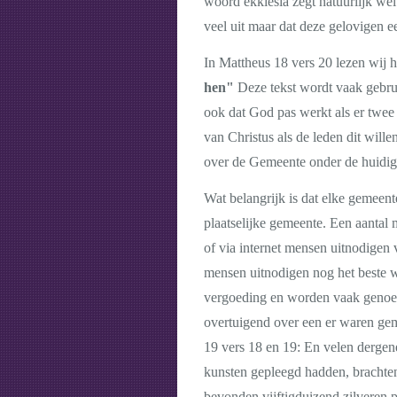
woord ekklesia zegt natuurlijk wel 
veel uit maar dat deze gelovigen e
In Mattheus 18 vers 20 lezen wij 
hen"
Deze tekst wordt vaak gebrui
ook dat God pas werkt als er twee 
van Christus als de leden dit will
over de Gemeente onder de huidi
Wat belangrijk is dat elke gemeent
plaatselijke gemeente. Een aantal 
of via internet mensen uitnodigen v
mensen uitnodigen nog het beste w
vergoeding en worden vaak genoem
overtuigend over een er waren geme
19 vers 18 en 19: En velen dergen
kunsten gepleegd hadden, brachten
bevonden vijftigduizend zilveren 