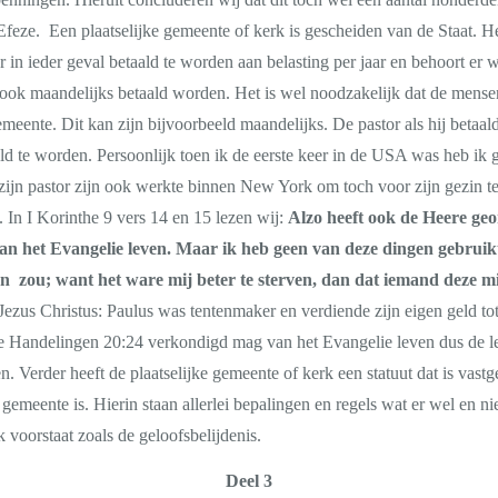
eze. Een plaatselijke gemeente of kerk is gescheiden van de Staat. Hee
er in ieder geval betaald te worden aan belasting per jaar en behoort e
k maandelijks betaald worden. Het is wel noodzakelijk dat de mensen
eente. Dit kan zijn bijvoorbeeld maandelijks. De pastor als hij betaal
d te worden. Persoonlijk toen ik de eerste keer in de USA was heb ik g
 zijn pastor zijn ook werkte binnen New York om toch voor zijn gezin t
 In I Korinthe 9 vers 14 en 15 lezen wij:
Alzo heeft ook de Heere ge
an het Evangelie leven. Maar ik heb geen van deze dingen gebruikt
en zou; want het ware mij beter te sterven, dan dat iemand deze
Jezus Christus: Paulus was tentenmaker en verdiende zijn eigen geld to
Handelingen 20:24 verkondigd mag van het Evangelie leven dus de l
Verder heeft de plaatselijke gemeente of kerk een statuut dat is vastgel
gemeente is. Hierin staan allerlei bepalingen en regels wat er wel en ni
 voorstaat zoals de geloofsbelijdenis.
Deel 3