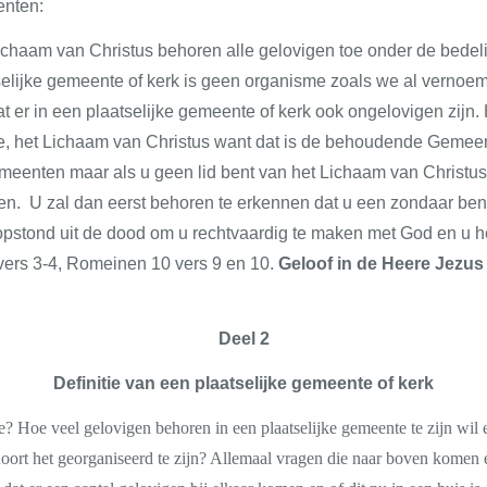
enten:
 Lichaam van Christus behoren alle gelovigen toe onder de bed
selijke gemeente of kerk is geen organisme zoals we al verno
at er in een plaatselijke gemeente of kerk ook ongelovigen zijn. H
 het Lichaam van Christus want dat is de behoudende Gemeente.
emeenten maar als u geen lid bent van het Lichaam van Christ
en. U zal dan eerst behoren te erkennen dat u een zondaar bent
n opstond uit de dood om u rechtvaardig te maken met God en u 
5 vers 3-4, Romeinen 10 vers 9 en 10.
Geloof in de Heere Jezus
Deel 2
Definitie van een plaatselijke gemeente of kerk
? Hoe veel gelovigen behoren in een plaatselijke gemeente te zijn wil er
ort het georganiseerd te zijn? Allemaal vragen die naar boven komen e