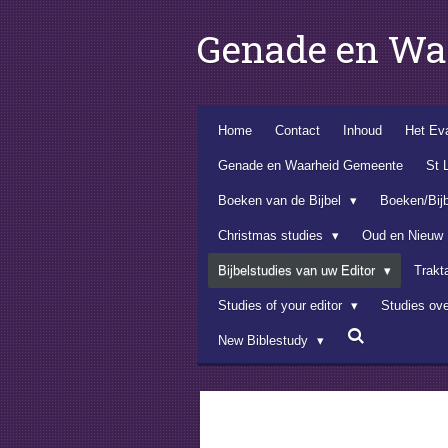
Ga
Genade en Wa
direct
naar
de
hoofdinhoud
Home
Contact
Inhoud
Het Eva
Genade en Waarheid Gemeente
St 
Boeken van de Bijbel
Boeken/Bij
Christmas studies
Oud en Nieuw
Bijbelstudies van uw Editor
Trakt
Studies of your editor
Studies ov
New Biblestudy