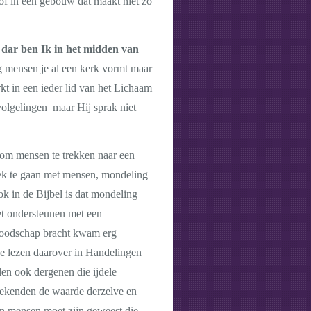
s of in een gebouw dat maakt niet zo
 dar ben Ik in het midden van
ig mensen je al een kerk vormt maar
kt in een ieder lid van het Lichaam
 volgelingen maar Hij sprak niet
n om mensen te trekken naar een
prek te gaan met mensen, mondeling
ok in de Bijbel is dat mondeling
et ondersteunen met een
 boodschap bracht kwam erg
We lezen daarover in Handelingen
en ook dergenen die ijdele
rekenden de waarde derzelve en
en mensen moet zijn geweest die