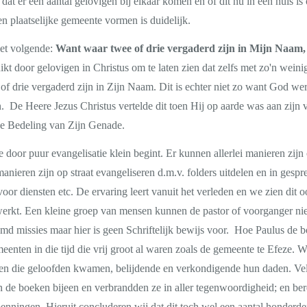
dat er een aantal gelovigen bij elkaar komen en of dit nu in een huis i
en plaatselijke gemeente vormen is duidelijk.
het volgende:
Want waar twee of drie vergaderd zijn in Mijn Naam,
kt door gelovigen in Christus om te laten zien dat zelfs met zo'n wein
of drie vergaderd zijn in Zijn Naam. Dit is echter niet zo want God wer
en. De Heere Jezus Christus vertelde dit toen Hij op aarde was aan zijn
ge Bedeling van Zijn Genade.
e door puur evangelisatie klein begint. Er kunnen allerlei manieren zij
manieren zijn op straat evangeliseren d.m.v. folders uitdelen en in ges
oor diensten etc. De ervaring leert vanuit het verleden en we zien dit o
erkt. Een kleine groep van mensen kunnen de pastor of voorganger ni
d missies maar hier is geen Schriftelijk bewijs voor. Hoe Paulus de
enten in die tijd die vrij groot al waren zoals de gemeente te Efeze. 
en die geloofden kwamen, belijdende en verkondigende hun daden. Vel
 de boeken bijeen en verbrandden ze in aller tegenwoordigheid; en be
penningen. Hieruit concluderen wij dat dit toch wel een aantal honderd