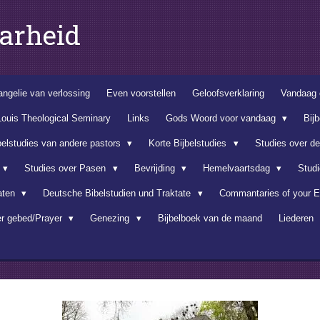
arheid
ngelie van verlossing
Even voorstellen
Geloofsverklaring
Vandaag 
Louis Theological Seminary
Links
Gods Woord voor vandaag
Bij
belstudies van andere pastors
Korte Bijbelstudies
Studies over d
Studies over Pasen
Bevrijding
Hemelvaartsdag
Stud
aten
Deutsche Bibelstudien und Traktate
Commantaries of your E
er gebed/Prayer
Genezing
Bijbelboek van de maand
Liederen