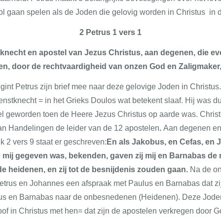
 rol gaan spelen als de Joden die gelovig worden in Christus in
2 Petrus 1 vers 1
knecht en apostel van Jezus Christus, aan degenen, die ev
n, door de rechtvaardigheid van onzen God en Zaligmaker,
int Petrus zijn brief mee naar deze gelovige Joden in Christus
enstknecht = in het Grieks Doulos wat betekent slaaf. Hij was 
el geworden toen de Heere Jezus Christus op aarde was. Christ
van Handelingen de leider van de 12 apostelen
.
Aan degenen en 
 2 vers 9 staat er geschreven:
En als Jakobus, en Cefas, en 
die mij gegeven was, bekenden, gaven zij mij en Barnabas de
e heidenen, en zij tot de besnijdenis zouden gaan.
Na de on
trus en Johannes een afspraak met Paulus en Barnabas dat zij
s en Barnabas naar de onbesnedenen (Heidenen). Deze Joden 
f in Christus met hen= dat zijn de apostelen verkregen door Go