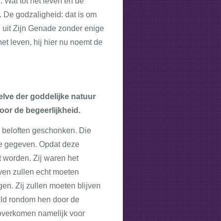
 Wat tot het leven en de
n. De godzaligheid: dat is om
 uit Zijn Genade zonder enige
het
leven,
hij hier nu noemt
de
elve der goddelijke natuur
door de begeerlijkheid.
e beloften geschonken. Die
de gegeven. Opdat deze
t worden. Zij waren het
even zullen echt moeten
en. Zij zullen moeten blijven
reld rondom hen door de
 overkomen namelijk voor