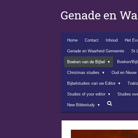
Ga
Genade en Wa
direct
naar
de
hoofdinhoud
Home
Contact
Inhoud
Het Eva
Genade en Waarheid Gemeente
St 
Boeken van de Bijbel
Boeken/Bij
Christmas studies
Oud en Nieuw
Bijbelstudies van uw Editor
Trakt
Studies of your editor
Studies ov
New Biblestudy