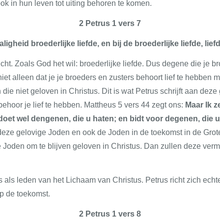
ook in hun leven tot uiting behoren te komen.
2 Petrus 1 vers 7
ligheid broederlijke liefde, en bij de broederlijke liefde, lief
t. Zoals God het wil: broederlijke liefde. Dus degene die je bro
t niet alleen dat je je broeders en zusters behoort lief te hebbe
ie niet geloven in Christus. Dit is wat Petrus schrijft aan dez
behoor je lief te hebben. Mattheus 5 vers 44 zegt ons:
Maar Ik z
 doet wel dengenen, die u haten; en bidt voor degenen, die 
 deze gelovige Joden en ook de Joden in de toekomst in de Grot
ge Joden om te blijven geloven in Christus. Dan zullen deze ve
ns als leden van het Lichaam van Christus. Petrus richt zich echte
 op de toekomst.
2 Petrus 1 vers 8