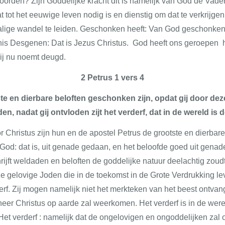
rden? Zijn Goddelijke kracht dit is namelijk van God de Vader.
t tot het eeuwige leven nodig is en dienstig om dat te verkrijge
alige wandel te leiden. Geschonken heeft: Van God geschonken
is Desgenen: Dat is Jezus Christus. God heeft ons geroepen
hij nu noemt deugd.
2 Petrus 1 vers 4
e en dierbare beloften geschonken zijn, opdat gij door dez
n, nadat gij ontvloden zijt het verderf, dat in de wereld is 
r Christus zijn hun en de apostel Petrus de grootste en dierbar
 God: dat is, uit genade gedaan, en het beloofde goed uit gena
ijft weldaden en beloften de goddelijke natuur deelachtig zoud
e gelovige Joden die in de toekomst in de Grote Verdrukking l
rf. Zij mogen namelijk niet het merkteken van het beest ontvang
neer Christus op aarde zal weerkomen. Het verderf is in de we
Het verderf : namelijk dat de ongelovigen en ongoddelijken zal