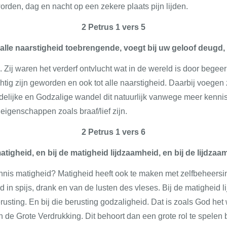
den, dag en nacht op een zekere plaats pijn lijden.
2 Petrus 1 vers 5
k alle naarstigheid toebrengende, voegt bij uw geloof deugd,
4. Zij waren het verderf ontvlucht wat in de wereld is door begeer
tig zijn geworden en ook tot alle naarstigheid. Daarbij voegen z
elijke en Godzalige wandel dit natuurlijk vanwege meer kennis. 
igenschappen zoals braaf/lief zijn.
2 Petrus 1 vers 6
atigheid, en bij de matigheid lijdzaamheid, en bij de lijdzaa
ennis matigheid? Matigheid heeft ook te maken met zelfbeheersi
d in spijs, drank en van de lusten des vleses. Bij de matigheid l
rusting. En bij die berusting godzaligheid. Dat is zoals God het
 de Grote Verdrukking. Dit behoort dan een grote rol te spelen 