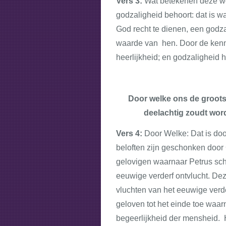
Vers 3:
Wat betekenen deze woo
godzaligheid behoort: dat is wa
God recht te dienen, een godz
waarde van hen. Door de kenn
heerlijkheid; en godzaligheid 
Door welke ons de grootst
deelachtig zoudt worde
Vers 4:
Door Welke: Dat is doo
beloften zijn geschonken door
gelovigen waarnaar Petrus schr
eeuwige verderf ontvlucht. Dez
vluchten van het eeuwige verde
geloven tot het einde toe waar
begeerlijkheid der mensheid. 