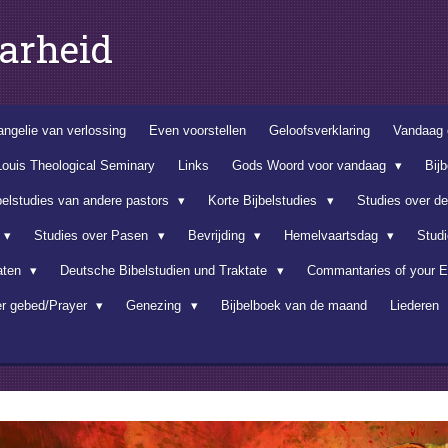
arheid
ngelie van verlossing
Even voorstellen
Geloofsverklaring
Vandaag 
Louis Theological Seminary
Links
Gods Woord voor vandaag
Bij
belstudies van andere pastors
Korte Bijbelstudies
Studies over d
Studies over Pasen
Bevrijding
Hemelvaartsdag
Stud
aten
Deutsche Bibelstudien und Traktate
Commantaries of your E
er gebed/Prayer
Genezing
Bijbelboek van de maand
Liederen